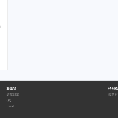
3-
联系我
特别鸣
聚慧财富
聚慧财
QQ:
Email: