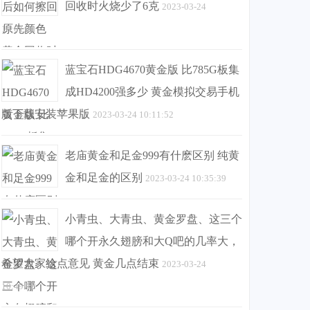
回收时火烧少了6克
2023-03-24
10:01:21
蓝宝石HDG4670黄金版 比785G板集
成HD4200强多少 黄金模拟交易手机
版下载安装苹果版
2023-03-24 10:11:52
老庙黄金和足金999有什麽区别 纯黄
金和足金的区别
2023-03-24 10:35:39
小青虫、大青虫、黄金罗盘、这三个
哪个开永久翅膀和大Q吧的几率大，
希望大家给点意见 黄金几点结束
2023-03-24
10:49:18