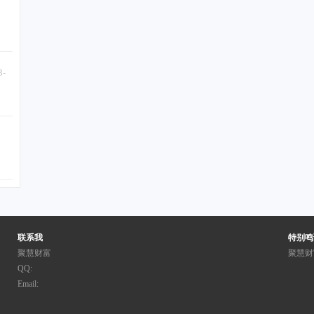
3-
联系我
特别鸣
聚慧财富
聚慧财
QQ:
Email: