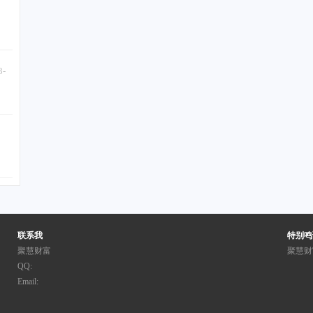
3-
联系我
特别鸣
聚慧财富
聚慧财
QQ:
Email: