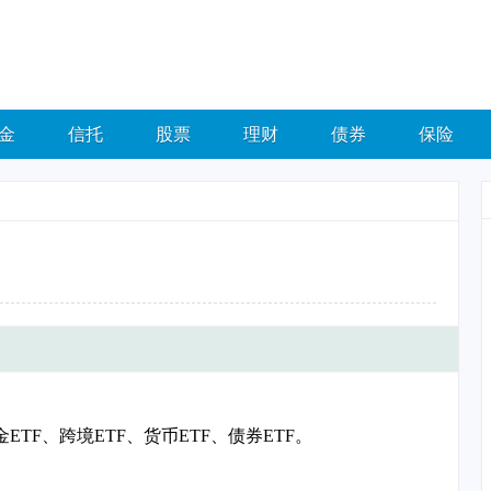
金
信托
股票
理财
债券
保险
TF、跨境ETF、货币ETF、债券ETF。