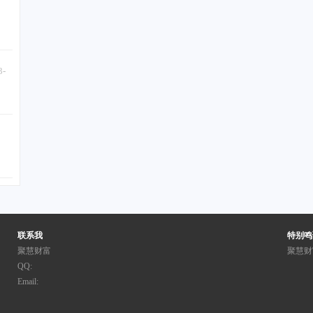
3-
联系我
特别鸣
聚慧财富
聚慧财
QQ:
Email: