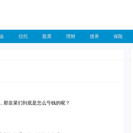
金
信托
股票
理财
债券
保险
，那韭菜们到底是怎么亏钱的呢？