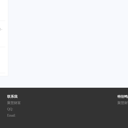
3-
联系我
特别鸣
聚慧财富
聚慧财
QQ:
Email: